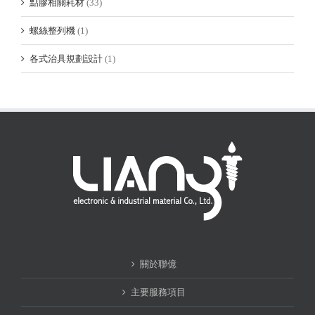
點膠相關耗材
(33)
螺絲整列機
(1)
各式治具規劃設計
(1)
關於聯億
主要服務項目