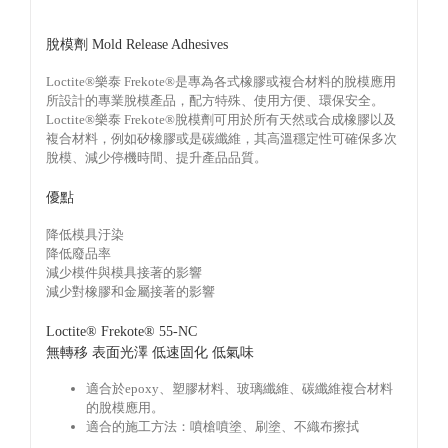
脫模劑 Mold Release Adhesives
Loctite®樂泰 Frekote®是專為各式橡膠或複合材料的脫模應用
所設計的專業脫模產品，配方特殊、使用方便、環保安全。
Loctite®樂泰 Frekote®脫模劑可用於所有天然或合成橡膠以及
複合材料，例如矽橡膠或是碳纖維，其高溫穩定性可確保多次
脫模、減少停機時間、提升產品品質。
優點
降低模具汙染
降低廢品率
減少模件與模具接著的影響
減少對橡膠和金屬接著的影響
Loctite® Frekote® 55-NC
無轉移 表面光澤 低速固化 低氣味
適合於epoxy、塑膠材料、玻璃纖維、碳纖維複合材料
的脫模應用。
適合的施工方法：噴槍噴塗、刷塗、不織布擦拭