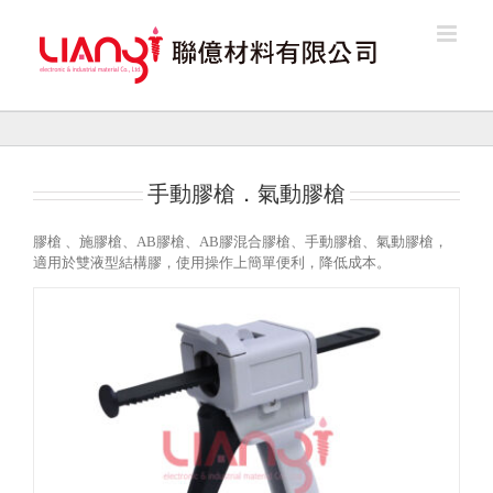
Skip
to
content
手動膠槍．氣動膠槍
膠槍 、施膠槍、AB膠槍、AB膠混合膠槍、手動膠槍、氣動膠槍，
適用於雙液型結構膠，使用操作上簡單便利，降低成本。