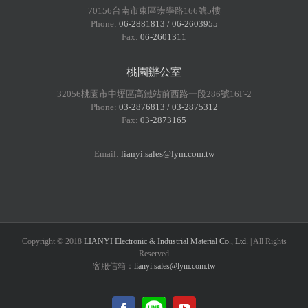
70156台南市東區崇學路166號5樓
Phone:
06-2881813 / 06-2603955
Fax:
06-2601311
桃園辦公室
32056桃園市中壢區高鐵站前西路一段286號16F-2
Phone:
03-2876813 / 03-2875312
Fax:
03-2873165
Email:
lianyi.sales@lym.com.tw
Copyright © 2018
LIANYI Electronic & Industrial Material Co., Ltd.
| All Rights
Reserved
客服信箱：
lianyi.sales@lym.com.tw
LINE@
Facebook
YouTube