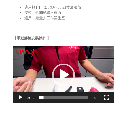
適用於1:1、2:1規格 50 ml雙液膠筒
安裝、拆卸簡單不費力
適用非定量人工作業生產
【手動膠槍安裝操作 】
視
訊
播
放
器
00:00
00:30