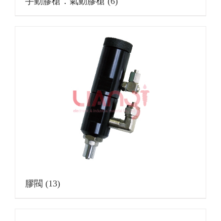
手動膠槍．氣動膠槍
(6)
膠閥
(13)