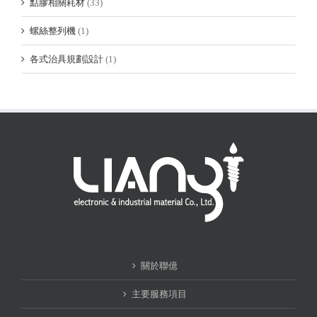
點膠相關耗材
(33)
螺絲整列機
(1)
各式治具規劃設計
(1)
關於聯億
主要服務項目