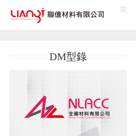
Skip
to
content
DM型錄