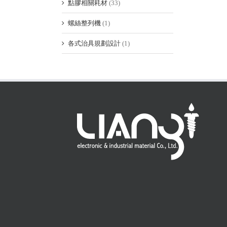
點膠相關耗材
(33)
螺絲整列機
(1)
各式治具規劃設計
(1)