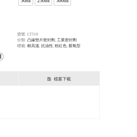
50ml
250ml
300ml
貨號:
LT510
分類:
凸緣墊片密封劑
,
工業密封劑
標籤:
耐高溫
,
抗油性
,
粉紅色
,
厭氧型
檔案下載