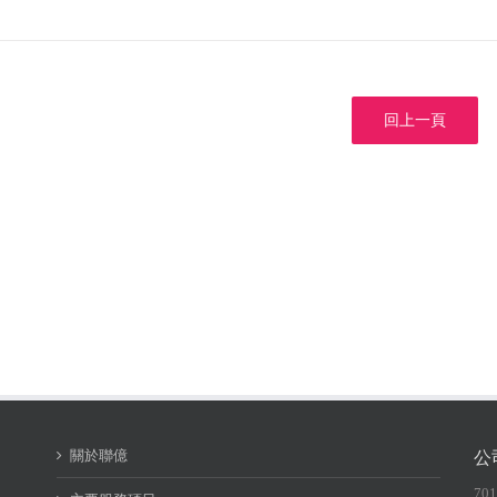
回上一頁
關於聯億
公
70