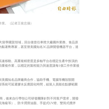
作業。（記者王俊忠攝）
拿大留學國貿領域，回台後曾任車燈大廠國外業務、食品原
內黏著劑專家，甚至替美國知名3C品牌開發機器平台，達
高速移動、高重複精密度是多軸平台在穩定生產中扮演的
助重複作業，以穩定的製程能力與速度讓每1個工作作業後
與美國知名品牌廠商合作，協助手機、電腦等機殼類開
卻系統可延遲膠水反應固化時間，組裝人員能在點膠範圍
代理商，後來自行帶領公司研發團隊針對不同客戶需求，開發
航海級等）、防卡潤滑油脂、手提式UV燈、雙筒式攪拌