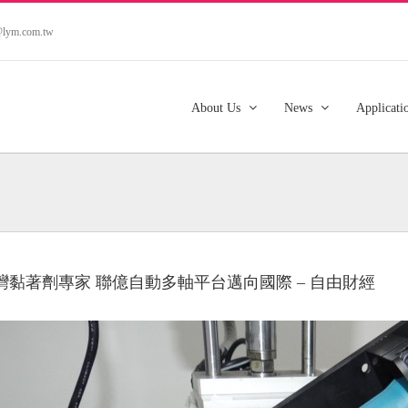
s@lym.com.tw
About Us
News
Applicati
灣黏著劑專家 聯億自動多軸平台邁向國際 – 自由財經
er
e