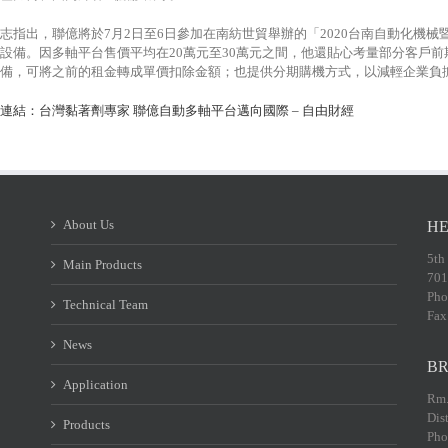
志指出，聯億將於7月2日至6日參加在南紡世貿舉辦的「2020台南自動化機械
設備。因多軸平台售價平均在20萬元至30萬元之間，他還貼心考量部分客戶
備，可將之前的租金轉成單價扣除金額；也提供分期購機方式，以減輕企業負
連結：台灣黏著劑專家 聯億自動多軸平台邁向國際 – 自由財經
About Us
HE
5th
Main Products
701
Pho
Technical Team
Fax
News
BR
Application
Rm.
Dis
Products
Pho