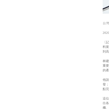
台灣
2020
〔記
料業
到高
林建
重要
的產
他說
發；
點完
這位
出各
機、