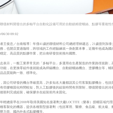
聯億材料開發出的多軸平台自動化設備可用於自動鎖精密螺絲、點膠等重複性
/06/30 09:02
者王俊忠／台南報導〕年僅41歲的聯億材料公司總經理林建志，21歲曾到加
務，也開店賣過咖啡，跨領域的工作經驗練就一身創業本事，近幾年他成為國
穩定、高品質的點膠作業，把台南研發技術推向國際。
志表示，一般工業界常見的「多軸平台」多運用在生產製造的作業路徑規劃，
功能，在更換零組件後就能成為焊錫機台、自動鎖螺絲機台、塗膠機台等，輔
品品質能夠一致、標準化。
，因公司研發的機台準確度高，許多知名大廠都請其公司客製點膠機台，包括
有些膠種固化時間較短，對人工點膠後的組裝時間有所限制，聯億開發出的冷
後順利完成組裝，確保膠水在組裝前尚未固化。
年輕總座早在2008年取得美國知名接著劑大廠LOCTITE（樂泰）授權區域
種客製化的機器，提供各種類型接著劑（包括軍用、醫療、食品級、航太級、
壓力筒、國內外各式點膠機等。