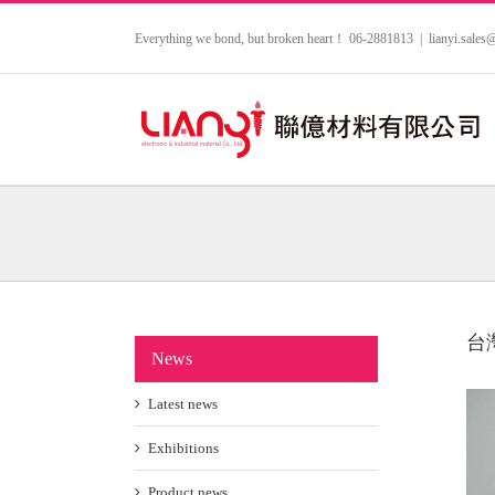
Skip
to
Everything we bond, but broken heart！ 06-2881813
|
lianyi.sale
content
台
News
View
Latest news
Larg
Imag
Exhibitions
Product news