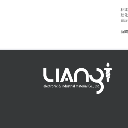
林建
動化
資設
新聞