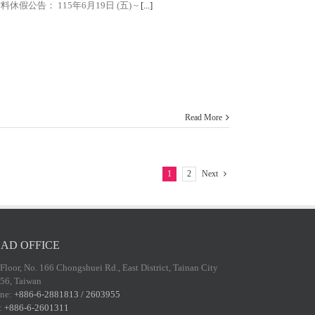
料休假公告： 115年6月19日 (五) ~
[...]
Read More
1
2
Next
AD OFFICE
 Floor, No. 166 Chongshuei Rd., East District, Tainan City
56, Taiwan
ne:
+886-6-2881813 / 2603955
:
+886-6-2601311