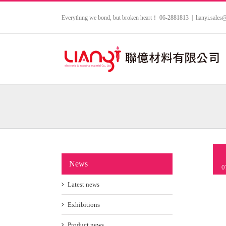
Skip
to
Everything we bond, but broken heart！ 06-2881813
|
lianyi.sale
content
News
0
Latest news
Exhibitions
Product news