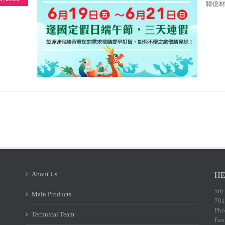
聯億材
2026端午節休假公告
Latest news
About Us
HE
5th
Main Products
701
Pho
Technical Team
Fax