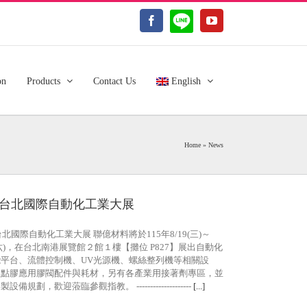
LINE@
Facebook
YouTube
on
Products
Contact Us
English
Home
»
News
26台北國際自動化工業大展
6台北國際自動化工業大展 聯億材料將於115年8/19(三)～
2(六)，在台北南港展覽館２館１樓【攤位 P827】展出自動化
能平台、流體控制機、UV光源機、螺絲整列機等相關設
及點膠應用膠閥配件與耗材，另有各產業用接著劑專區，並
設備規劃，歡迎蒞臨參觀指教。 --------------------
[...]