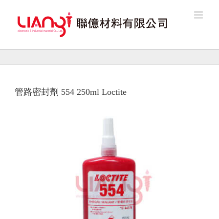
Skip
to
content
管路密封劑 554 250ml Loctite