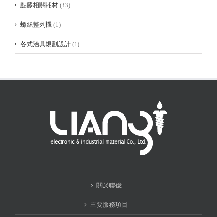
點膠相關耗材
(33)
螺絲整列機
(1)
各式治具規劃設計
(1)
關於聯億
主要服務項目