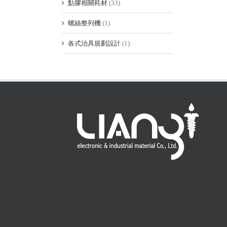
點膠相關耗材
(33)
螺絲整列機
(1)
各式治具規劃設計
(1)