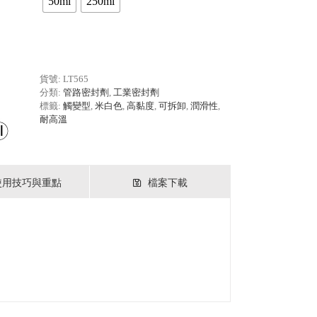
50ml
250ml
貨號:
LT565
分類:
管路密封劑
,
工業密封劑
標籤:
觸變型
,
米白色
,
高黏度
,
可拆卸
,
潤滑性
,
耐高溫
使用技巧與重點
檔案下載