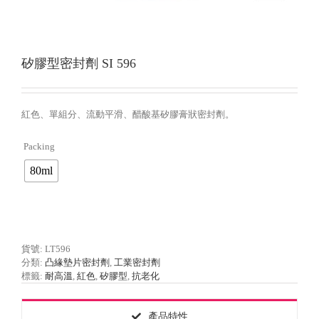
矽膠型密封劑 SI 596
紅色、單組分、流動平滑、醋酸基矽膠膏狀密封劑。
Packing

80ml
貨號:
LT596
分類:
凸緣墊片密封劑
,
工業密封劑
標籤:
耐高溫
,
紅色
,
矽膠型
,
抗老化
產品特性