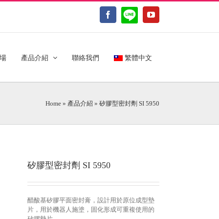
LINE@
Facebook
YouTube
場
產品介紹
聯絡我們
繁體中文
Home
»
產品介紹
»
矽膠型密封劑 SI 5950
矽膠型密封劑 SI 5950
醋酸基矽膠平面密封膏，設計用於原位成型墊
片，用於機器人施塗，固化形成可重複使用的
矽膠墊片。