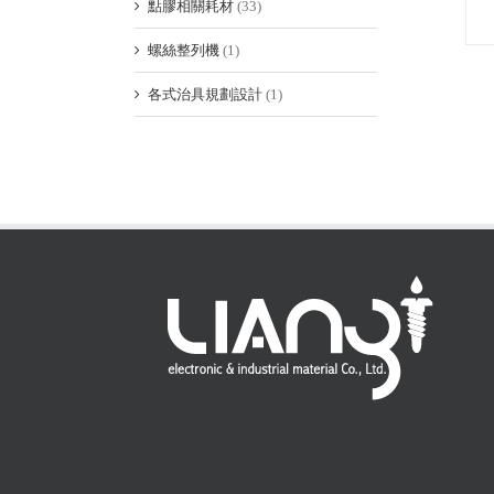
點膠相關耗材
(33)
螺絲整列機
(1)
各式治具規劃設計
(1)