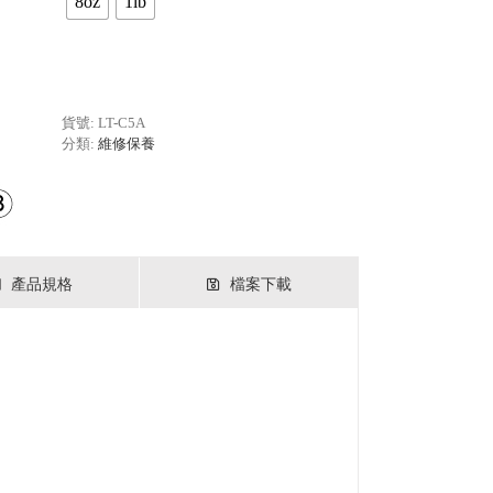
8oz
1lb
貨號:
LT-C5A
分類:
維修保養
產品規格
檔案下載