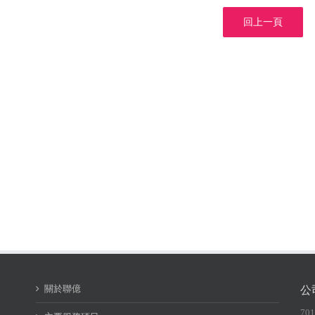
回上一頁
關於聯億
公
70