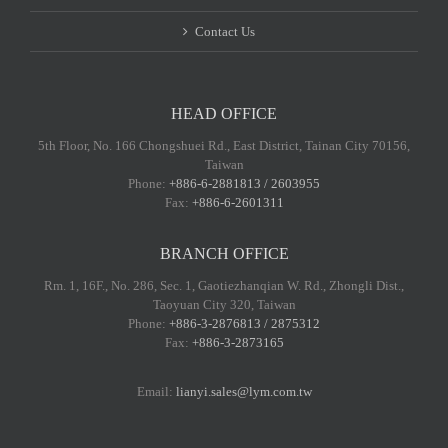
Contact Us
HEAD OFFICE
5th Floor, No. 166 Chongshuei Rd., East District, Tainan City 70156,
Taiwan
Phone:
+886-6-2881813 / 2603955
Fax:
+886-6-2601311
BRANCH OFFICE
Rm. 1, 16F., No. 286, Sec. 1, Gaotiezhanqian W. Rd., Zhongli Dist.,
Taoyuan City 320, Taiwan
Phone:
+886-3-2876813 / 2875312
Fax:
+886-3-2873165
Email:
lianyi.sales@lym.com.tw