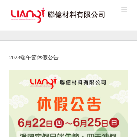
Skip
to
content
2023端午節休假公告
View
Larger
Image