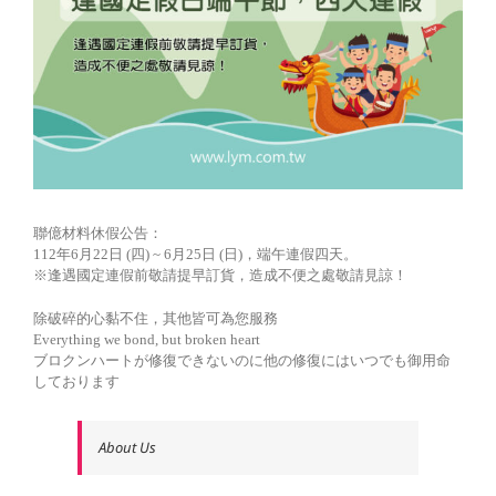
聯億材料休假公告：
112年6月22日 (四) ~ 6月25日 (日)，端午連假四天。
※逢遇國定連假前敬請提早訂貨，造成不便之處敬請見諒！
除破碎的心黏不住，其他皆可為您服務
Everything we bond, but broken heart
ブロクンハートが修復できないのに他の修復にはいつでも御用命
しております
About Us