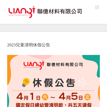
Skip
to
content
2023兒童清明休假公告
View
Larger
Image