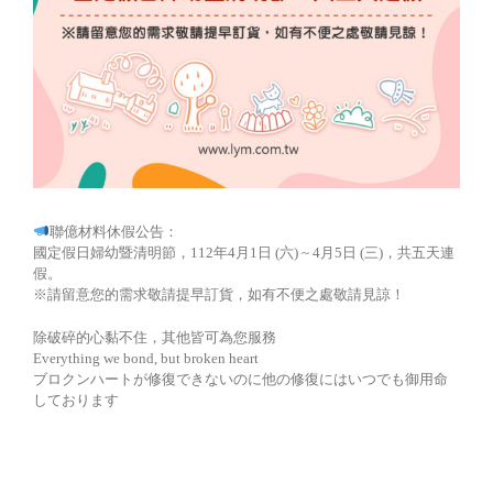
聯億材料休假公告：
國定假日婦幼暨清明節，112年4月1日 (六) ~ 4月5日 (三)，共五天連
假。
※請留意您的需求敬請提早訂貨，如有不便之處敬請見諒！
除破碎的心黏不住，其他皆可為您服務
Everything we bond, but broken heart
ブロクンハートが修復できないのに他の修復にはいつでも御用命
しております