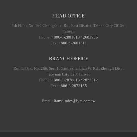
HEAD OFFICE
5th Floor, No. 166 Chongshuei Rd., East District, Tainan City 70156,
Taiwan
Phone:
+886-6-2881813 / 2603955
Fax:
+886-6-2601311
BRANCH OFFICE
Rm. 1, 16F., No. 286, Sec. 1, Gaotiezhanqian W. Rd., Zhongli Dist.,
Taoyuan City 320, Taiwan
Phone:
+886-3-2876813 / 2875312
Fax:
+886-3-2873165
Email:
lianyi.sales@lym.com.tw