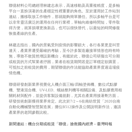
聯億材料公司總經理林建志表示，高速移動及高重複精度，是多軸
平台一直扮演著的生產穩定性裡重要的角色。至於運用於工作站別
連結，搬移取放工作物件，那就能夠簡單勝任。所以多軸平台是可
以非常靈活廣泛的運用在任何行業裡，單軸向維修時間短，零件取
得方便，就算損壞更換新品，也可以很快替代，以最短的時間修復
恢復產線的生產。
林建志指出，國內的景氣受到疫情的影響頗大，各行各業更是叫苦
連天，產業界遭受嚴峻的考驗，至今許多製造廠接單情形也時有時
無，導致不敢貿然增設新機台，有鑑於此，聯億公司研擬出可分期
或租賃的方式幫業者抒困，業者在租賃期間若是訂單穩定欲購置，
可抵扣之前租賃的費用，期望聯億的作法能協助產業界度過這場疫
情危機。
聯億研發創新業界視覺化人機介面三軸/四軸塗佈機、數位式點膠
機、雙液混合機、UV-LED、螺絲整列機等相關設備、及點膠應用相
關耗材與配件，並提供客製設備規劃，尤其在產業用接著劑方面，
研發技術創新獲得業界肯定。此次於7/2～6在南紡世貿「2020台南
自動化機械暨智慧製造展」攤位B512操作及公開說明新作法，邀請
產業界的老闆參觀比較。
新聞連結：機台分期或租賃「聯億」搶救國內經濟 – 臺灣時報