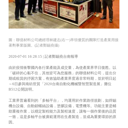
圖：聯億材料公司總經理林建志(右一)率領優質的團隊打造產業用接
著劑事業版圖。(記者鄭錫堯攝)
2020-07-01 16:28:15 | 記者鄭錫堯台南報導
由於疫情衝擊國內各行業產能及成交量，為使產業界早日復甦。以
「破碎的心黏不住，其他皆可為您服務」的聯億材料公司，提出分
期或租賃的抒困方案，有效協助產業界度過非常時期，並於明日起
～6日參與南紡世貿「2020台南自動化機械暨智慧製造展」攤位
B512公開說明。
工業界普遍看到的「多軸平台」，均運用於作業路徑規劃，如焊錫
機台設備、自動鎖螺絲設備，塗膠設備，電漿機等。功能主要是輔
助重複作業，以穩定製程能力及製程速度，讓每一個作業後的品質
一致，這是多軸平台被廣範運用在生產製造，並成為重要環節的原
因。