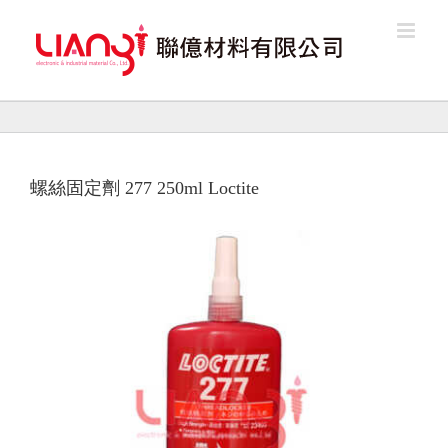
Skip
to
content
螺絲固定劑 277 250ml Loctite