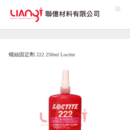
Skip
to
content
螺絲固定劑 222 250ml Loctite