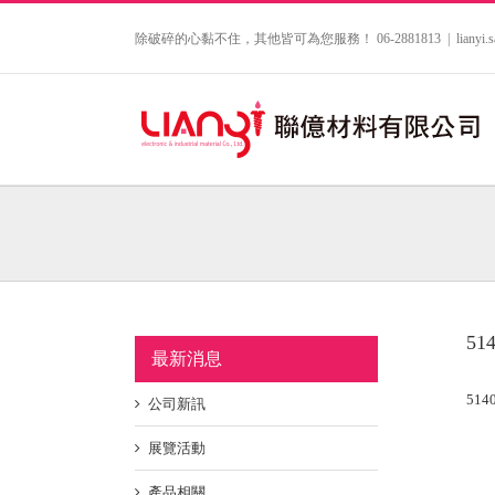
Skip
to
除破碎的心黏不住，其他皆可為您服務！ 06-2881813
|
lianyi
content
514
最新消息
5140
公司新訊
展覽活動
產品相關