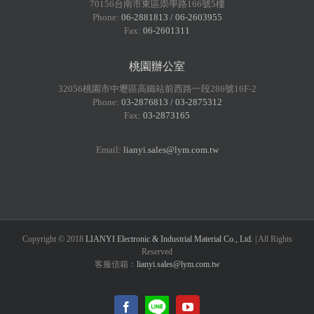
70156台南市東區崇學路166號5樓
Phone:
06-2881813 / 06-2603955
Fax:
06-2601311
桃園辦公室
32056桃園市中壢區高鐵站前西路一段286號16F-2
Phone:
03-2876813 / 03-2875312
Fax:
03-2873165
Email:
lianyi.sales@lym.com.tw
Copyright © 2018
LIANYI Electronic & Industrial Material Co., Ltd.
| All Rights
Reserved
客服信箱：
lianyi.sales@lym.com.tw
LINE@
Facebook
YouTube