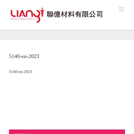
Skip
to
content
5140-en-2023
5140-en-2023