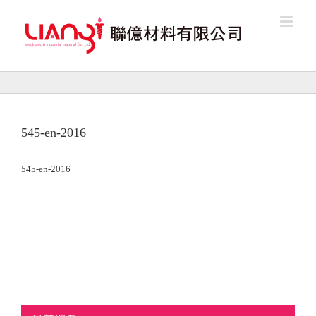
Skip
to
content
545-en-2016
545-en-2016