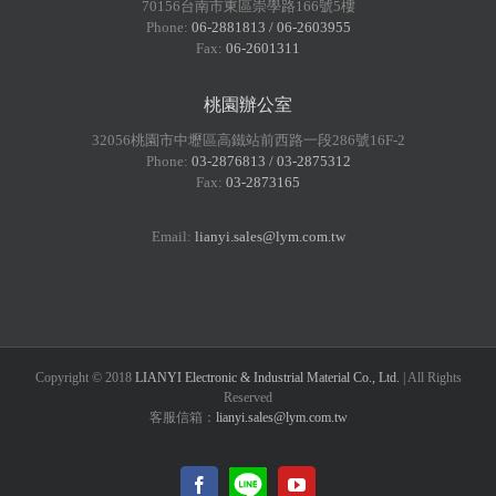
70156台南市東區崇學路166號5樓
Phone:
06-2881813 / 06-2603955
Fax:
06-2601311
桃園辦公室
32056桃園市中壢區高鐵站前西路一段286號16F-2
Phone:
03-2876813 / 03-2875312
Fax:
03-2873165
Email:
lianyi.sales@lym.com.tw
Copyright © 2018
LIANYI Electronic & Industrial Material Co., Ltd.
| All Rights
Reserved
客服信箱：
lianyi.sales@lym.com.tw
LINE@
Facebook
YouTube