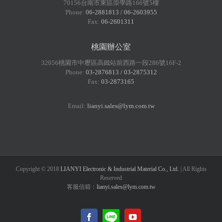
70156台南市東區崇學路166號5樓
Phone:
06-2881813 / 06-2603955
Fax:
06-2601311
桃園辦公室
32056桃園市中壢區高鐵站前西路一段286號16F-2
Phone:
03-2876813 / 03-2875312
Fax:
03-2873165
Email:
lianyi.sales@lym.com.tw
Copyright © 2018
LIANYI Electronic & Industrial Material Co., Ltd.
| All Rights
Reserved
客服信箱：
lianyi.sales@lym.com.tw
LINE@
Facebook
YouTube