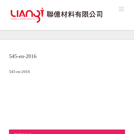
Skip
to
content
545-en-2016
545-en-2016