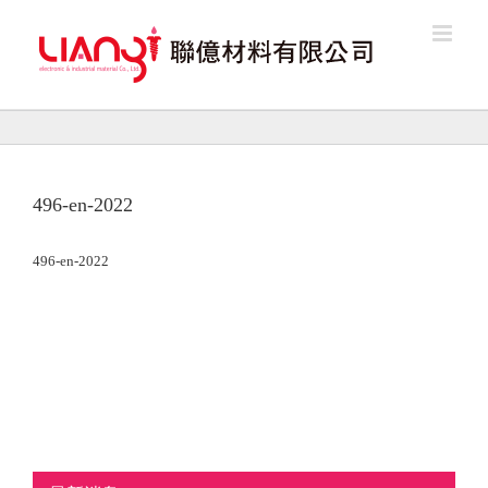
Skip
to
content
496-en-2022
496-en-2022