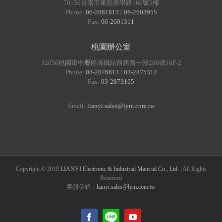
70156台南市東區崇學路166號5樓
Phone:
06-2881813 / 06-2603955
Fax:
06-2601311
桃園辦公室
32056桃園市中壢區高鐵站前西路一段286號16F-2
Phone:
03-2876813 / 03-2875312
Fax:
03-2873165
Email:
lianyi.sales@lym.com.tw
Copyright © 2018
LIANYI Electronic & Industrial Material Co., Ltd.
| All Rights
Reserved
客服信箱：
lianyi.sales@lym.com.tw
LINE@
Facebook
YouTube