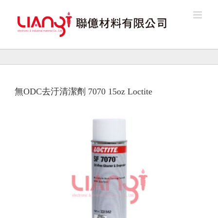
Skip
to
content
無ODC去汙清潔劑 7070 15oz Loctite