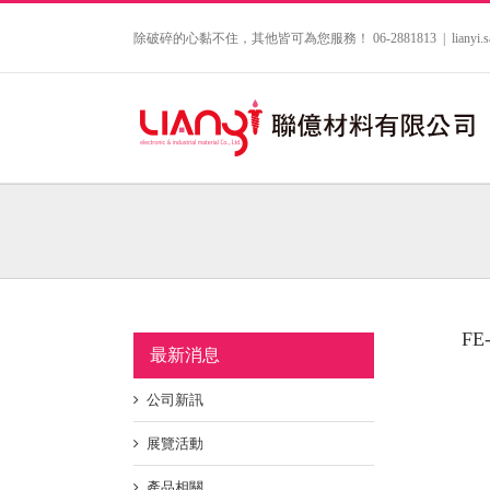
Skip
to
除破碎的心黏不住，其他皆可為您服務！ 06-2881813
|
lianyi
content
FE
最新消息
公司新訊
展覽活動
產品相關