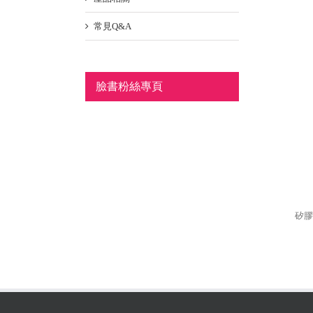
常見Q&A
臉書粉絲專頁
矽膠型