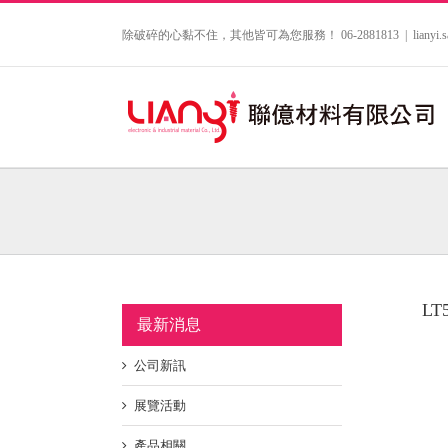
Skip
to
除破碎的心黏不住，其他皆可為您服務！ 06-2881813
|
lianyi
content
LT
最新消息
公司新訊
展覽活動
產品相關