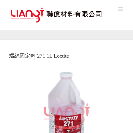
Skip
to
content
螺絲固定劑 271 1L Loctite