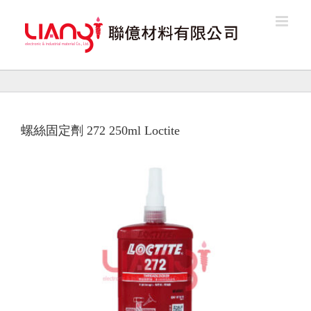
Skip
to
content
螺絲固定劑 272 250ml Loctite