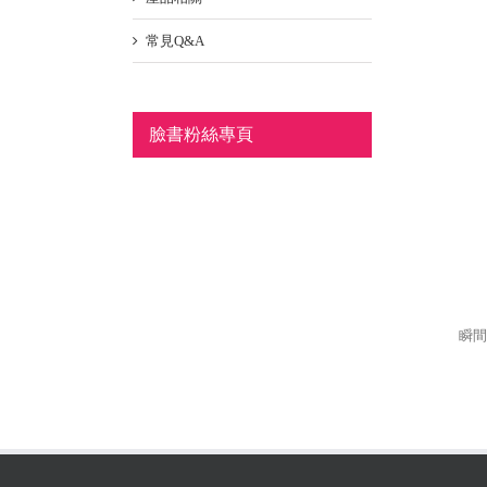
常見Q&A
臉書粉絲專頁
瞬間接