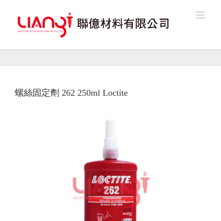
Skip
to
content
螺絲固定劑 262 250ml Loctite