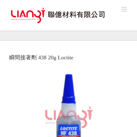
Skip
to
content
瞬間接著劑 438 20g Loctite