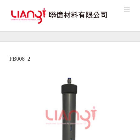
Skip
to
content
FB008_2