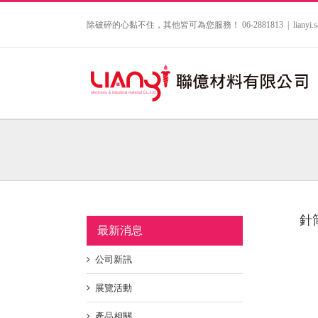
Skip
to
除破碎的心黏不住，其他皆可為您服務！ 06-2881813
|
lianyi
content
針
最新消息
公司新訊
展覽活動
產品相關