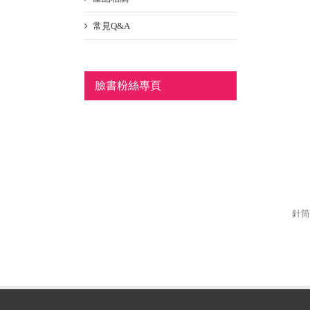
常見Q&A
臉書粉絲專頁
針筒