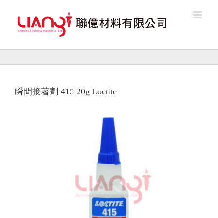
Skip
to
content
瞬間接著劑 415 20g Loctite