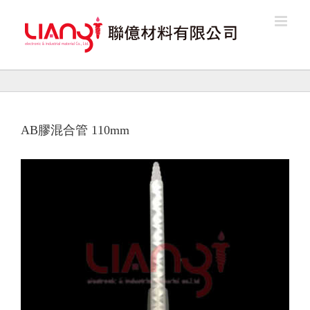
Skip
to
content
AB膠混合管 110mm