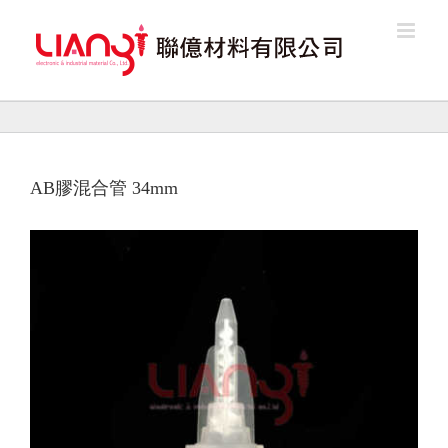
Skip
to
content
AB膠混合管 34mm