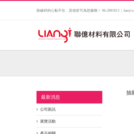
Skip
to
除破碎的心黏不住，其他皆可為您服務！ 06-2881813
|
lianyi
content
抽
最新消息
公司新訊
展覽活動
產品相關