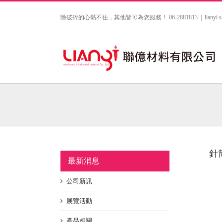
Skip
to
除破碎的心黏不住，其他皆可為您服務！ 06-2881813
|
lianyi
content
針筒
最新消息
公司新訊
展覽活動
產品相關