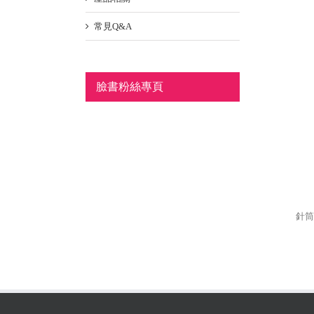
常見Q&A
臉書粉絲專頁
針筒