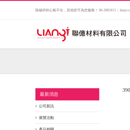
Skip
to
除破碎的心黏不住，其他皆可為您服務！ 06-2881813
|
lianyi
content
390
最新消息
公司新訊
展覽活動
產品相關