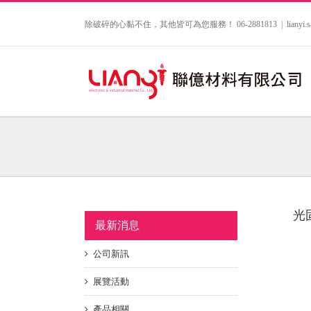
Skip
to
除破碎的心黏不住，其他皆可為您服務！ 06-2881813
|
lianyi
content
光固
最新消息
公司新訊
展覽活動
產品相關