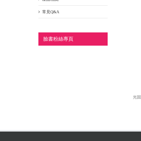
常見Q&A
臉書粉絲專頁
光固化