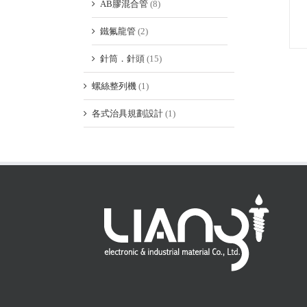
AB膠混合管
(8)
鐵氟龍管
(2)
針筒．針頭
(15)
螺絲整列機
(1)
各式治具規劃設計
(1)