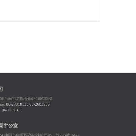
司
156台南市東區崇學路166號5樓
ne:
06-2881813 / 06-2603955
:
06-2601311
園辦公室
056桃園市中壢區高鐵站前西路一段286號16F-2