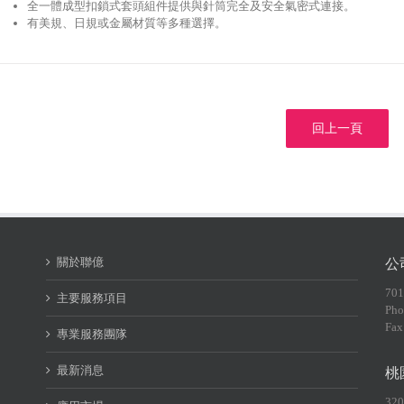
全一體成型扣鎖式套頭組件提供與針筒完全及安全氣密式連接。
有美規、日規或金屬材質等多種選擇。
回上一頁
關於聯億
公
70
主要服務項目
Pho
Fax
專業服務團隊
最新消息
桃
32