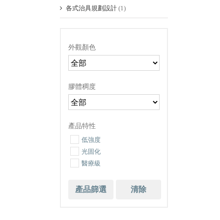
各式治具規劃設計
(1)
外觀顏色
膠體稠度
產品特性
低強度
光固化
醫療級
產品篩選
清除