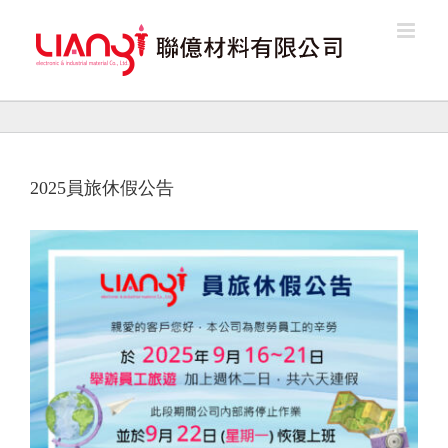
Skip
to
content
2025員旅休假公告
View
Larger
Image