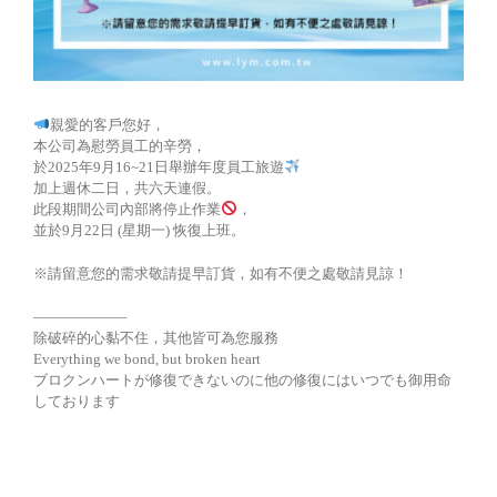
親愛的客戶您好，
本公司為慰勞員工的辛勞，
於2025年9月16~21日舉辦年度員工旅遊
加上週休二日，共六天連假。
此段期間公司內部將停止作業
，
並於9月22日 (星期一) 恢復上班。
※請留意您的需求敬請提早訂貨，如有不便之處敬請見諒！
——————–
除破碎的心黏不住，其他皆可為您服務
Everything we bond, but broken heart
ブロクンハートが修復できないのに他の修復にはいつでも御用命
しております