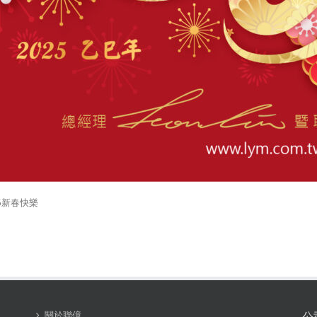
25新春快樂
關於聯億
公