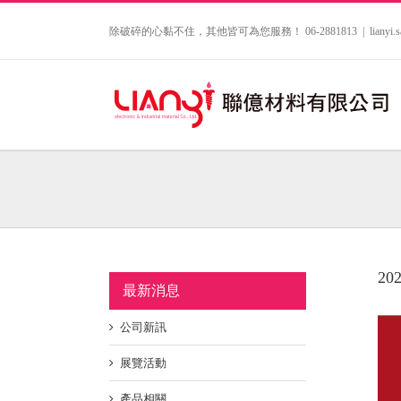
Skip
to
除破碎的心黏不住，其他皆可為您服務！ 06-2881813
|
lianyi
content
2
最新消息
公司新訊
展覽活動
產品相關