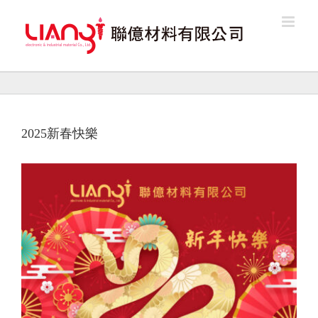
Skip
to
content
2025新春快樂
View
Larger
Image