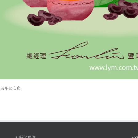
23端午節安康
關於聯億
公