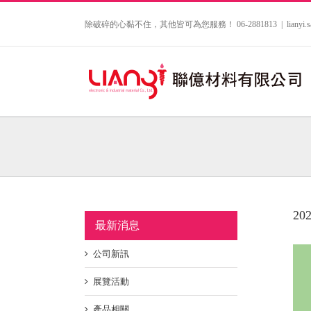
Skip
to
除破碎的心黏不住，其他皆可為您服務！ 06-2881813
|
lianyi
content
2
最新消息
公司新訊
展覽活動
產品相關