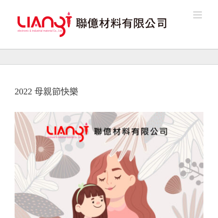
Skip
to
content
2022 母親節快樂
View
Larger
Image